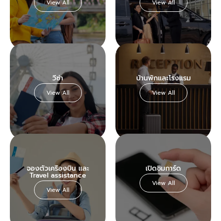
View All
View All
วีซ่า
บ้านพักและโรงแรม
View All
View All
จองตั๋วเครื่องบิน และ
เปิดซิมการ์ด
Travel assistance
View All
View All