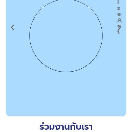
I
z
e
A
u
t
ร่วมงานกับเรา