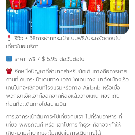
รีวิว + วิธีการฝากกระเป๋าแบบฟรี/ประหยัดตอนไป
เที่ยวในอเมริกา
ราคา: ฟรี / $ 5.95 ต่อวันต่อใบ
อีกหนึ่งปัญหาที่ลำบากสำหรับนักเดินทางคือการหาส
ถานที่เก็บกระเป๋าเดินทาง เวลานักเดินทาง มาถึงเมืองเร็ว
เกินไปที่จะเช็คอินที่โรงแรมหรือทาง Airbnb หรือเมื่อ
พวกเขาเช็คเอาท์ออกจากห้องแล้ววางแผน ผจญภัย
ก่อนที่จะเดินทางไปสนามบิน
การเอากระเป๋าสัมภาระไปเที่ยวกับเรา ไปที่ร้านอาหาร ที่
เที่ยว พิพิธภัณฑ์ หรือ เอาไปการทำธุระ ก็อาจจะทำให้
เกิดความลำบากและไม่ถนัดในการเดินทางได้