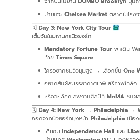
จากนั้นไปย่าน
DUMBO Brooklyn
มุมถ่
บ่ายแวะ
Chelsea Market
ตลาดในโรงงาน
🗓
Day 3: New York City Tour
เต็มวันในมหานครนิวยอร์ก
Mandatory Fortune Tour
พาเดิน Wal
ท้าย
Times Square
ใครอยากชมวิวมุมสูง → เลือกขึ้น
One W
อยากสัมผัสบรรยากาศเทพีเสรีภาพใกล้ๆ
หรือจะเลือกเสพงานศิลป์ที่
MoMA
ชมผลง
🗓
Day 4: New York → Philadelphia → 
ออกจากนิวยอร์กมุ่งหน้า
Philadelphia
เมือง
เดินชม
Independence Hall
และ
Libe
บ่ายเข้าสู่
Washington D.C.
เมืองหลวงก