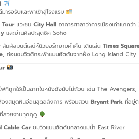
)
ด์มารอรับและพาเข้าสู่โรงแรม
 Tour
แวะชม
City Hall
อาคารศาลาว่าการเมืองเก่าแก่กว่า 
ly
และย่านศิลปะสุดชิค Soho
r
สัมผัสมนต์เสน่ห์นิวยอร์กยามค่ำคืน เดินเล่น
Times Squar
e
, ก่อนชมวิวตึกระฟ้าแมนฮัตตันจากฝั่ง Long Island City
ur
ฟที่ถูกใช้เป็นฉากในหนังดังนับไม่ถ้วน เช่น The Avengers
้องสมุดหินอ่อนสุดอลังการ พร้อมสวน
Bryant Park
ที่อยู่
ี่สวยงามทุกฤดู
d Cable Car
ชมวิวแมนฮัตตันกลางแม่น้ำ East River