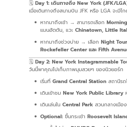
🗓
Day 1: เดินทางถึง New York (JFK/LGA
เมื่อเดินทางถึงสนามบิน JFK หรือ LGA จะมีไก
หากมาถึงเช้า → สามารถเลือก
Morning
แมนฮัตตัน, แวะ
Chinatown, Little Ita
หากมาถึงช่วงบ่าย → เลือก
Night Tou
Rockefeller Center และ Fifth Avenu
🗓
Day 2: New York Instagrammable To
วันนี้พาคุณไปเก็บภาพมุมสวยๆ ของนิวยอร์ก
เริ่มที่
Grand Central Station
สถานีรถไ
เดินเข้าชม
New York Public Library
ห
เดินเล่นใน
Central Park
สวนกลางเมืองท
Optional:
ขึ้นกระเช้า
Roosevelt Islan