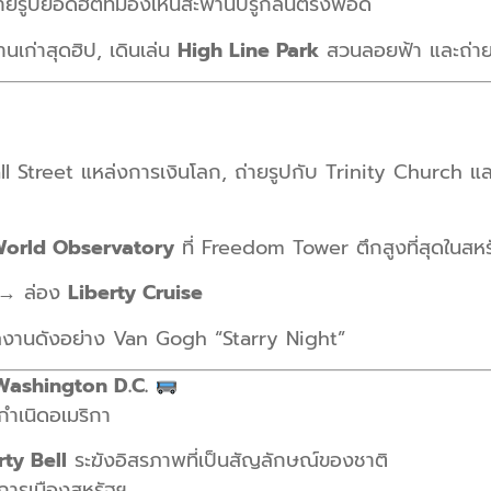
ายรูปยอดฮิตที่มองเห็นสะพานบรู๊กลินตรงพอดี
เก่าสุดฮิป, เดินเล่น
High Line Park
สวนลอยฟ้า และถ่ายร
l Street แหล่งการเงินโลก, ถ่ายรูปกับ Trinity Church 
orld Observatory
ที่ Freedom Tower ตึกสูงที่สุดในสห
 → ล่อง
Liberty Cruise
านดังอย่าง Van Gogh “Starry Night”
Washington D.C.
กำเนิดอเมริกา
rty Bell
ระฆังอิสรภาพที่เป็นสัญลักษณ์ของชาติ
ารเมืองสหรัฐฯ