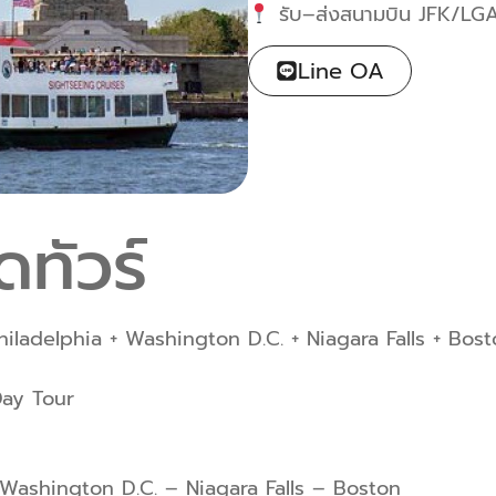
รับ–ส่งสนามบิน JFK/LG
Line OA
ทัวร์
Philadelphia + Washington D.C. + Niagara Falls + Bo
Day Tour
 Washington D.C. – Niagara Falls – Boston