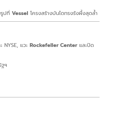
ูปที่
Vessel
โครงสร้างบันไดทรงรังผึ้งสุดล้ำ
และ NYSE, แวะ
Rockefeller Center
และปิด
รัฐฯ