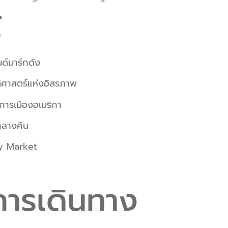
์
์มาร์กดัง
ิศาสตร์แห่งอิสรภาพ
ารเมืองอเมริกา
กลางคืน
y Market
ารเดินทาง