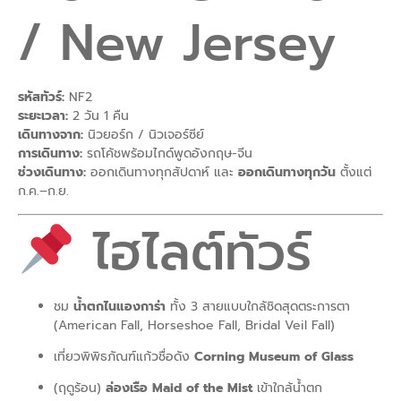
/ New Jersey
รหัสทัวร์:
NF2
ระยะเวลา:
2 วัน 1 คืน
เดินทางจาก:
นิวยอร์ก / นิวเจอร์ซีย์
การเดินทาง:
รถโค้ชพร้อมไกด์พูดอังกฤษ-จีน
ช่วงเดินทาง:
ออกเดินทางทุกสัปดาห์ และ
ออกเดินทางทุกวัน
ตั้งแต่
ก.ค.–ก.ย.
ไฮไลต์ทัวร์
ชม
น้ำตกไนแองการ่า
ทั้ง 3 สายแบบใกล้ชิดสุดตระการตา
(American Fall, Horseshoe Fall, Bridal Veil Fall)
เที่ยวพิพิธภัณฑ์แก้วชื่อดัง
Corning Museum of Glass
(ฤดูร้อน)
ล่องเรือ Maid of the Mist
เข้าใกล้น้ำตก